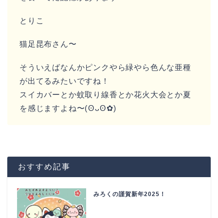
とりこ
猫足昆布さん〜
そういえばなんかピンクやら緑やら色んな亜種
が出てるみたいですね！
スイカバーとか蚊取り線香とか花火大会とか夏
を感じますよね〜(⁠ʘ⁠ᴗ⁠ʘ⁠✿⁠)
おすすめ記事
みろくの謹賀新年2025！