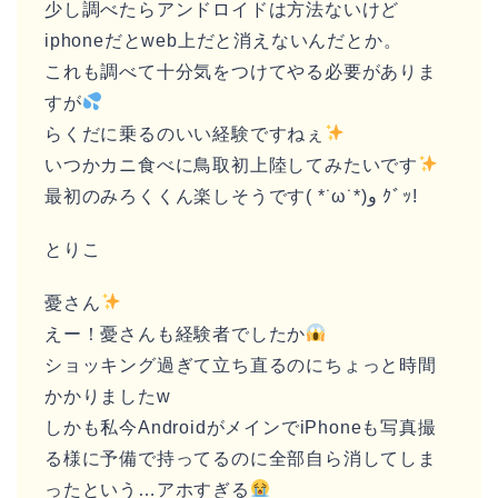
少し調べたらアンドロイドは方法ないけど
iphoneだとweb上だと消えないんだとか。
これも調べて十分気をつけてやる必要がありま
すが
らくだに乗るのいい経験ですねぇ
いつかカニ食べに鳥取初上陸してみたいです
最初のみろくくん楽しそうです( *˙ω˙*)و ｸﾞｯ!
とりこ
憂さん
えー！憂さんも経験者でしたか
ショッキング過ぎて立ち直るのにちょっと時間
かかりましたw
しかも私今AndroidがメインでiPhoneも写真撮
る様に予備で持ってるのに全部自ら消してしま
ったという…アホすぎる