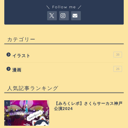
＼ Follow me ／
カテゴリー
38
イラスト
26
漫画
人気記事ランキング
1
【みろくレポ】さくらサーカス神戸
公演2024