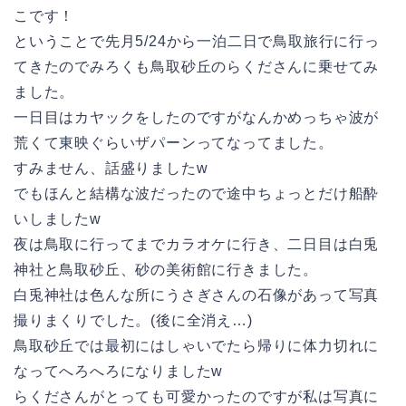
こです！
ということで先月5/24から一泊二日で鳥取旅行に行っ
てきたのでみろくも鳥取砂丘のらくださんに乗せてみ
ました。
一日目はカヤックをしたのですがなんかめっちゃ波が
荒くて東映ぐらいザパーンってなってました。
すみません、話盛りましたw
でもほんと結構な波だったので途中ちょっとだけ船酔
いしましたw
夜は鳥取に行ってまでカラオケに行き、二日目は白兎
神社と鳥取砂丘、砂の美術館に行きました。
白兎神社は色んな所にうさぎさんの石像があって写真
撮りまくりでした。(後に全消え…)
鳥取砂丘では最初にはしゃいでたら帰りに体力切れに
なってへろへろになりましたw
らくださんがとっても可愛かったのですが私は写真に