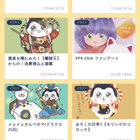
2026年1月7日
2026年1月1日
イラスト
イラスト
雅楽を嗜むみろく【蘭陵王】
FF9 25th ファンアート
からの！須磨浦山上遊園
2025年9月29日
2025年7月8日
イラスト
イラスト
メェメェさんベホマ(ドラクエ
みろくの日常1【モリシゲのコ
の日)
ロッケ】