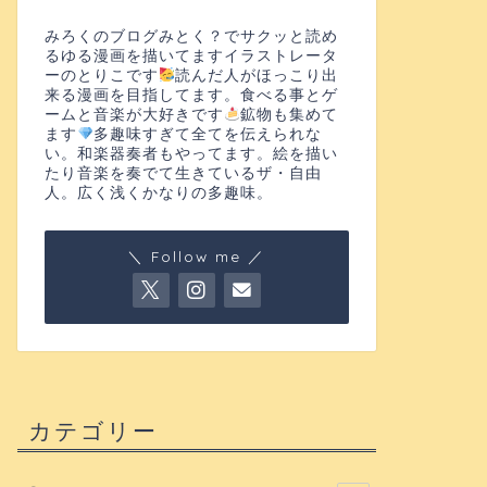
みろくのブログみとく？でサクッと読め
るゆる漫画を描いてますイラストレータ
ーのとりこです
読んだ人がほっこり出
来る漫画を目指してます。食べる事とゲ
ームと音楽が大好きです
鉱物も集めて
ます
多趣味すぎて全てを伝えられな
い。和楽器奏者もやってます。絵を描い
たり音楽を奏でて生きているザ・自由
人。広く浅くかなりの多趣味。
＼ Follow me ／
カテゴリー