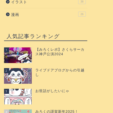
イラスト
38
漫画
26
人気記事ランキング
【みろくレポ】さくらサーカ
1
ス神戸公演2024
ライブドアブログからの引越
2
し
お世話がしたいにゃ
3
みろくの謹賀新年2025！
4