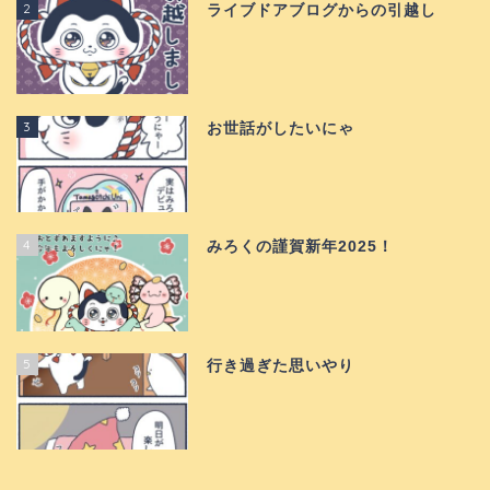
2
ライブドアブログからの引越し
3
お世話がしたいにゃ
4
みろくの謹賀新年2025！
5
行き過ぎた思いやり