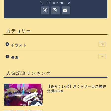
＼ Follow me ／
カテゴリー
38
イラスト
26
漫画
人気記事ランキング
1
【みろくレポ】さくらサーカス神戸
公演2024