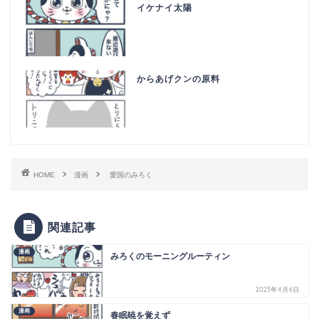
イケナイ太陽
からあげクンの原料
HOME
漫画
愛国のみろく
関連記事
漫画
みろくのモーニングルーティン
2023年4月6日
漫画
春眠暁を覚えず