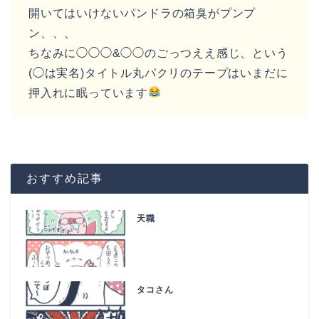
開いてはいけないパンドラの箱臭がプンプ
ン、、、
ちなみに◯◯◯&◯◯のごっつええ感じ、という
(◯は実名)タイトル丸パクリのテープはいまだに
押入れに眠っています
おすすめ記事
天職
タコさん