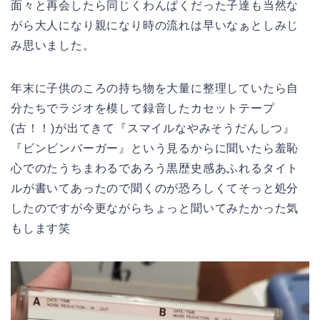
面々と再会したら同じくわんぱくだった子達も当然な
がら大人になり親になり時の流れは早いなぁとしみじ
み思いました。
年末に子供のころの持ち物を大量に整理していたら自
分たちでラジオを模して録音したカセットテープ
(古！！)が出てきて『スマイルなやみそうだんしつ』
『ビンビンバーガー』という見るからに聞いたら羞恥
心でのたうちまわるであろう黒歴史感あふれるタイト
ルが書いてあったので聞くのが恐ろしくてそっと処分
したのですが今更ながらちょっと聞いてみたかった気
もします笑