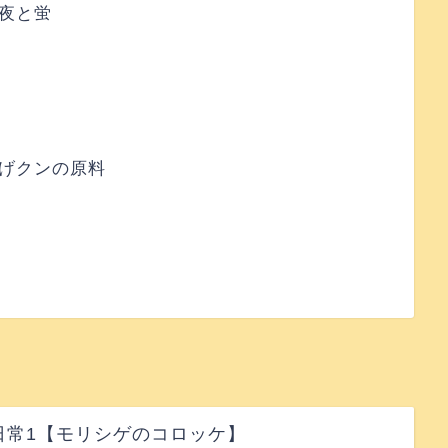
夜と蛍
げクンの原料
日常1【モリシゲのコロッケ】