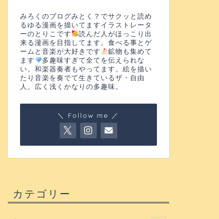
みろくのブログみとく？でサクッと読め
るゆる漫画を描いてますイラストレータ
ーのとりこです
読んだ人がほっこり出
来る漫画を目指してます。食べる事とゲ
ームと音楽が大好きです
鉱物も集めて
ます
多趣味すぎて全てを伝えられな
い。和楽器奏者もやってます。絵を描い
たり音楽を奏でて生きているザ・自由
人。広く浅くかなりの多趣味。
＼ Follow me ／
カテゴリー