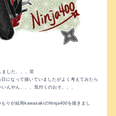
しました、、、笑
当日になって描いていましたがよく考えてみたら
いいんやん、、、気付くのおそ、、、
結局kawasakiのNinja400を描きまし