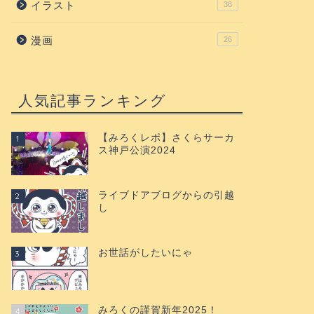
イラスト
38
漫画
26
人気記事ランキング
【みろくレポ】さくらサーカ
1
ス神戸公演2024
ライブドアブログからの引越
2
し
お世話がしたいにゃ
3
みろくの謹賀新年2025！
4